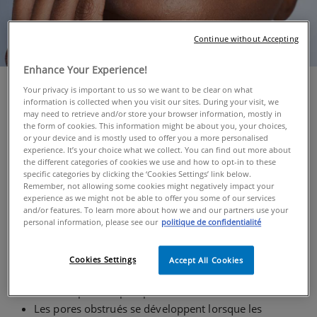
Continue without Accepting
Enhance Your Experience!
Your privacy is important to us so we want to be clear on what
Quelques informations de base
information is collected when you visit our sites. During your visit, we
may need to retrieve and/or store your browser information, mostly in
sur les Pores du visage
the form of cookies. This information might be about you, your choices,
or your device and is mostly used to offer you a more personalised
experience. It’s your choice what we collect. You can find out more about
the different categories of cookies we use and how to opt-in to these
Les pores sont de petites ouvertures à la surface de
specific categories by clicking the ‘Cookies Settings’ link below.
Remember, not allowing some cookies might negatively impact your
votre peau d'où émergent le sébum (l'huile naturelle
experience as we might not be able to offer you some of our services
de votre peau) et la sueur.
and/or features. To learn more about how we and our partners use your
personal information, please see our
politique de confidentialité
Contrairement à une croyance populaire, vous ne
pouvez pas réduire vos pores : leur taille est
génétiquement déterminée. Cependant, certains
Cookies Settings
Accept All Cookies
produits de soin de la peau peuvent aider les pores
dilatés à paraître plus petits.
Les pores obstrués se développent lorsque les