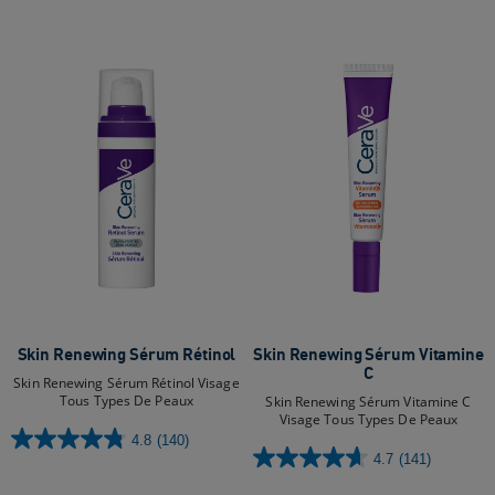
étoiles.
220
avis
Skin Renewing Sérum Rétinol
Skin Renewing Sérum Vitamine
C
Skin Renewing Sérum Rétinol Visage
Tous Types De Peaux
Skin Renewing Sérum Vitamine C
Visage Tous Types De Peaux
4.8
(140)
4.8
4.7
(141)
4.7
sur
sur