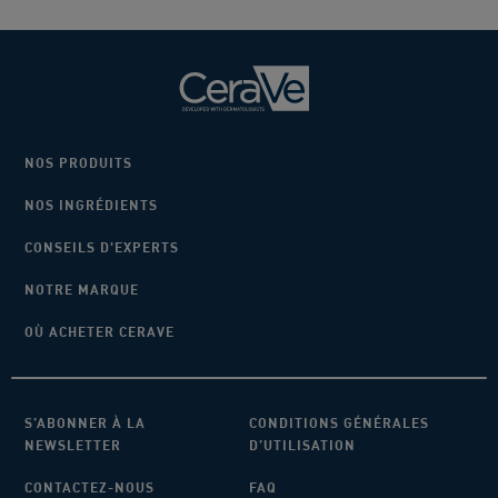
5
5
étoiles.
étoiles.
140
141
avis
avis
NOS PRODUITS
NOS INGRÉDIENTS
CONSEILS D'EXPERTS
NOTRE MARQUE
OÙ ACHETER CERAVE
S’ABONNER À LA
CONDITIONS GÉNÉRALES
NEWSLETTER
D’UTILISATION
CONTACTEZ-NOUS
FAQ