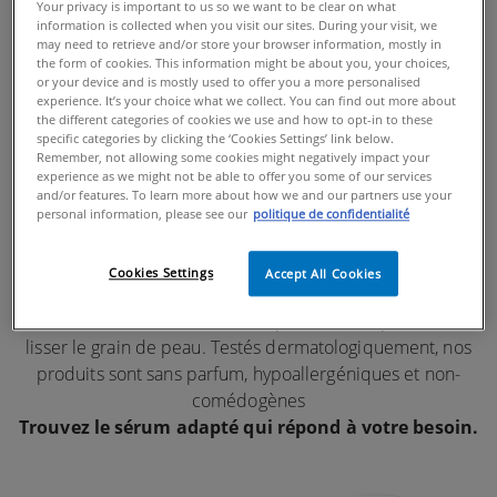
NOS
Your privacy is important to us so we want to be clear on what
information is collected when you visit our sites. During your visit, we
SÉRUMS VISAGE
may need to retrieve and/or store your browser information, mostly in
the form of cookies. This information might be about you, your choices,
or your device and is mostly used to offer you a more personalised
experience. It’s your choice what we collect. You can find out more about
the different categories of cookies we use and how to opt-in to these
Développés avec des dermatologues, nos sérums sont
specific categories by clicking the ‘Cookies Settings’ link below.
Remember, not allowing some cookies might negatively impact your
formulés pour cibler et répondre aux besoins de votre
experience as we might not be able to offer you some of our services
peau. Ils sont enrichis de
3 céramides essentiels
,
d'acide
and/or features. To learn more about how we and our partners use your
hyaluronique
et de vitamine C pour une hydratation
personal information, please see our
politique de confidentialité
optimale et la restauration de la barrière cutanée. Pour
traiter des problématiques de peau spécifiques et
Cookies Settings
Accept All Cookies
localisées, ces formules intègrent des ingrédients comme
la
niacinamide
et le
rétinol
encapsulé afin d'apaiser et de
lisser le grain de peau. Testés dermatologiquement, nos
produits sont sans parfum, hypoallergéniques et non-
comédogènes
Trouvez le sérum adapté qui répond à votre besoin.