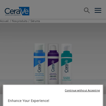
Main Navigation
Rechercher
open sea
open 
Accueil
/
Nos produits
/
Sérums
Continue without Accepting
Enhance Your Experience!