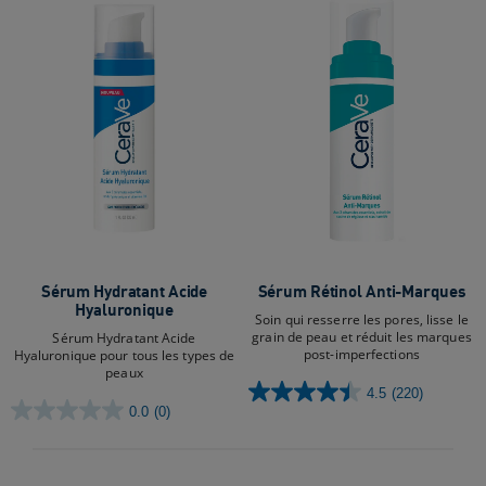
Sérum Hydratant Acide
Sérum Rétinol Anti-Marques
Hyaluronique
Soin qui resserre les pores, lisse le
grain de peau et réduit les marques
Sérum Hydratant Acide
post-imperfections
Hyaluronique pour tous les types de
peaux
4.5
(220)
4.5
0.0
(0)
0.0
sur
sur
5
5
étoiles.