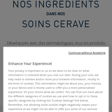
NOS INGRÉDIENTS​
DANS NOS ​
SOINS CERAVE​
Développés avec des dermatologues, tous les produits
CeraVe contiennent trois céramides essentiels pour aider
Continue without Accepting
à restaurer la barrière cutanée. Ces céramides agissent
avec d'autres ingrédients soigneusement sélectionnés
Enhance Your Experience!
pour répondre aux besoins uniques de votre peau. De
Your privacy is important to us so we want to be clear on what
l'acide hyaluronique, qui aide à maintenir les niveaux
information is collected when you visit our sites. During your visit, we
d'hydratation de la peau, à l'acide salicylique pour une
may need to retrieve and/or store your browser information, mostly in
the form of cookies. This information might be about you, your choices,
exfoliation douce, en passant par d'autres ingrédients,
or your device and is mostly used to offer you a more personalised
découvrez ce que contiennent nos produits dermo-
experience. It’s your choice what we collect. You can find out more about
cosmétiques et quels ingrédients adaptés à vos besoins.
the different categories of cookies we use and how to opt-in to these
specific categories by clicking the ‘Cookies Settings’ link below.
Remember, not allowing some cookies might negatively impact your
experience as we might not be able to offer you some of our services