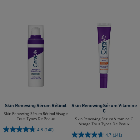
5
145
étoiles.
avis
174
avis
Skin Renewing Sérum Rétinol
Skin Renewing Sérum Vitamine
C
Skin Renewing Sérum Rétinol Visage
Tous Types De Peaux
Skin Renewing Sérum Vitamine C
Visage Tous Types De Peaux
4.8
(140)
4.8
4.7
(141)
4.7
sur