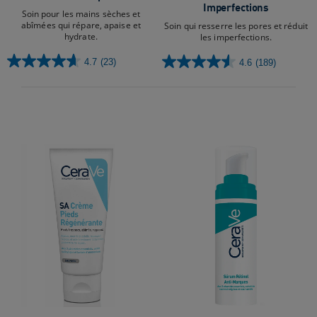
Imperfections
Soin pour les mains sèches et
abîmées qui répare, apaise et
Soin qui resserre les pores et réduit
hydrate.
les imperfections.
4.7
(23)
4.6
(189)
4.7
4.6
sur
sur
5
5
étoiles.
étoiles.
23
189
avis
avis