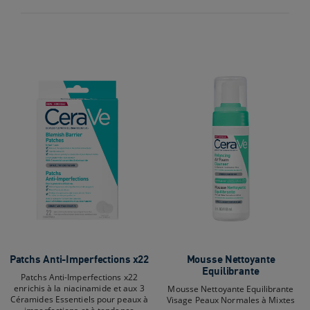
sur
5
5
étoiles.
étoiles.
140
141
avis
avis
Patchs Anti-Imperfections x22
Mousse Nettoyante
Equilibrante
Patchs Anti-Imperfections x22
enrichis à la niacinamide et aux 3
Mousse Nettoyante Equilibrante
Céramides Essentiels pour peaux à
Visage Peaux Normales à Mixtes