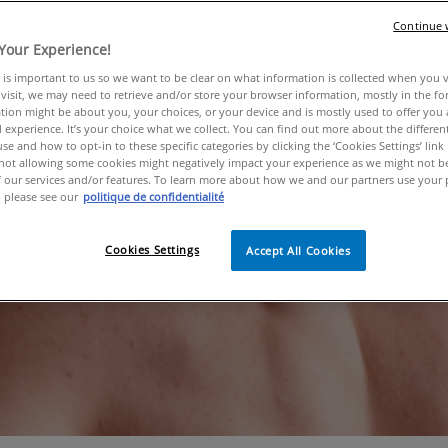
Continue 
 dans le dos ? Difficiles à atteindre, ils s'invitent sur cett
Your Experience!
t, les règles du visage s'y appliquent ! Causes, solution
re routine corporelle pour éliminer ces imperfections et 
 is important to us so we want to be clear on what information is collected when you vis
visit, we may need to retrieve and/or store your browser information, mostly in the fo
tion might be about you, your choices, or your device and is mostly used to offer you
 experience. It’s your choice what we collect. You can find out more about the different
se and how to opt-in to these specific categories by clicking the ‘Cookies Settings’ link
ot allowing some cookies might negatively impact your experience as we might not be 
 our services and/or features. To learn more about how we and our partners use your 
 please see our
politique de confidentialité
Cookies Settings
Accept All Cookies