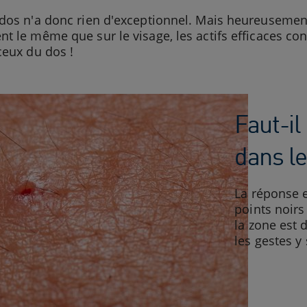
 dos n'a donc rien d'exceptionnel. Mais heureuseme
t le même que sur le visage, les actifs efficaces co
ceux du dos !
Faut-il
dans le
La réponse e
points noirs
la zone est d
les gestes y