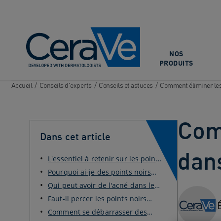
Main Navigation
NOS
PRODUITS
Accueil
/
Conseils d'experts
/
Conseils et astuces
/
Comment éliminer les 
Com
Dans cet article
dan
L'essentiel à retenir sur les points
noirs dans le...
Pourquoi ai-je des points noirs
dans le dos ?
Qui peut avoir de l'acné dans le
dos ?
Faut-il percer les points noirs
dans le dos ?
Comment se débarrasser des