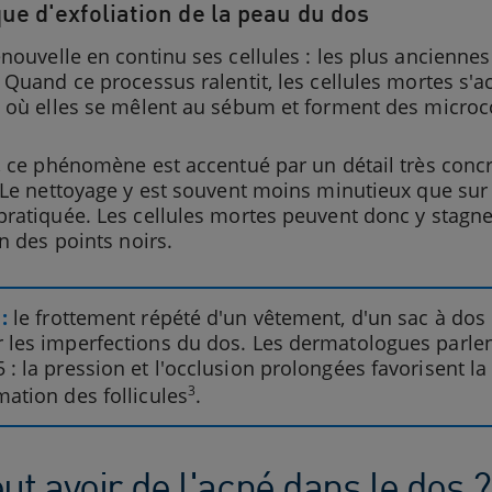
e d'exfoliation de la peau du dos
nouvelle en continu ses cellules : les plus anciennes
 Quand ce processus ralentit, les cellules mortes s'ac
, où elles se mêlent au sébum et forment des micr
, ce phénomène est accentué par un détail très concret
 Le nettoyage y est souvent moins minutieux que sur le
ratiquée. Les cellules mortes peuvent donc y stagne
on des points noirs.
:
le frottement répété d'un vêtement, d'un sac à dos
 les imperfections du dos. Les dermatologues parlen
 : la pression et l'occlusion prolongées favorisent 
3
mation des follicules
.
ut avoir de l'acné dans le dos ?