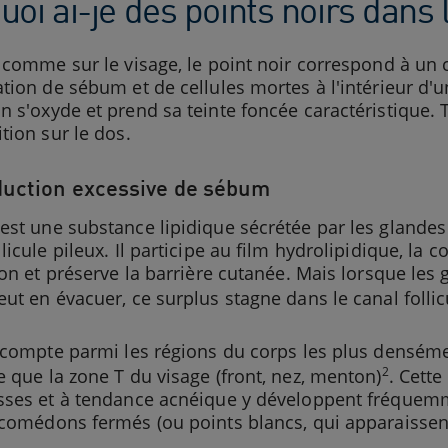
oi ai-je des points noirs dans 
 comme sur le visage, le point noir correspond à un 
tion de sébum et de cellules mortes à l'intérieur d'un 
 s'oxyde et prend sa teinte foncée caractéristique. 
tion sur le dos.
uction excessive de sébum
st une substance lipidique sécrétée par les glandes 
licule pileux. Il participe au film hydrolipidique, la 
ion et préserve la barrière cutanée. Mais lorsque les
ut en évacuer, ce surplus stagne dans le canal follic
s compte parmi les régions du corps les plus densém
2
 que la zone T du visage (front, nez, menton)
. Cette
sses et à tendance acnéique y développent fréquem
 comédons fermés (ou points blancs, qui apparaissen