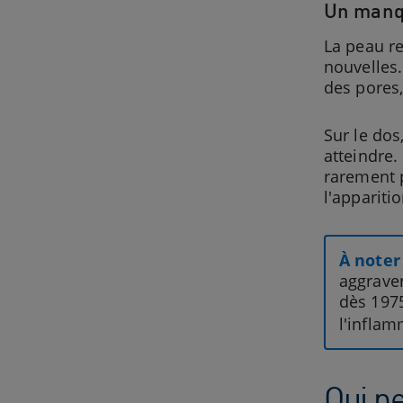
Un manqu
La peau re
nouvelles.
des pores
Sur le dos
atteindre.
rarement p
l'appariti
À noter 
aggraver
dès 1975
l'inflam
Qui pe