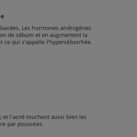
ée
 sébacées. Les hormones androgènes
étion de sébum et en augmentent la
est ce qui s'appelle l'hyperséborrhée.
s
et l'acné touchent aussi bien les
tre par poussées.