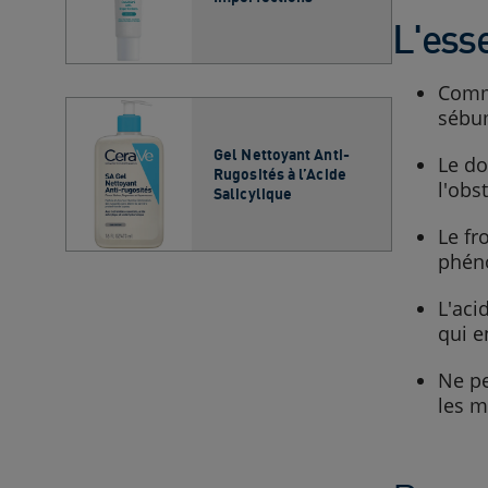
L'esse
Comme
sébum
Gel Nettoyant Anti-
Le do
Rugosités​ à l’Acide
l'obs
Salicylique​
Le fr
phéno
L'aci
qui e
Ne pe
les m