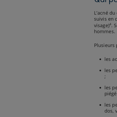
L'acné du 
suivis en 
4
visage)
. 
hommes.
Plusieurs 
les a
les p
;
les p
piégé
les p
dos, 