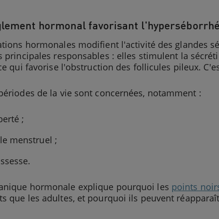
lement hormonal favorisant l'hyperséborrh
uations hormonales modifient l'activité des glandes
s principales responsables : elles stimulent la sécr
 ce qui favorise l'obstruction des follicules pileux. C'
périodes de la vie sont concernées, notamment :
berté ;
cle menstruel ;
ossesse.
anique hormonale explique pourquoi les
points noir
s que les adultes, et pourquoi ils peuvent réapparaî