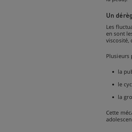
Un dérèg
Les fluct
en sont le
viscosité,
Plusieurs 
la pu
le cy
la gr
Cette méc
adolescent