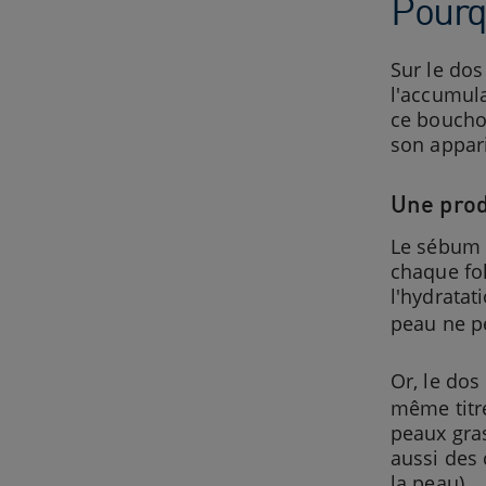
Pourqu
Sur le dos
l'accumula
ce bouchon
son appari
Une prod
Le sébum e
chaque fol
l'hydratat
peau ne pe
Or, le do
même titre
peaux gra
aussi des
la peau).