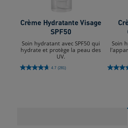
Crème Hydratante Visage
Cr
SPF50
Soin hydratant avec SPF50 qui
Soin h
hydrate et protège la peau des
l'appa
UV.
4.7
(281)
4.7
4.6
sur
sur
5
5
étoiles.
étoiles.
281
334
avis
avis