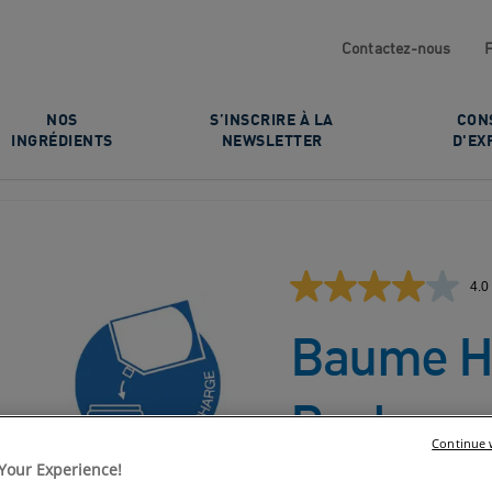
Contactez-nous
NOS
S’INSCRIRE À LA
CON
INGRÉDIENTS
NEWSLETTER
D'EX
4.0
Baume Hy
Recharg
Continue 
Your Experience!
POUR LES PEAUX SÈ