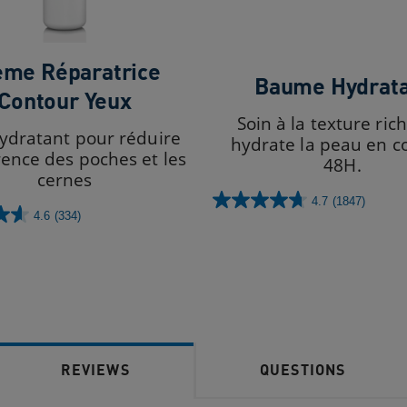
ème Réparatrice
Baume Hydrat
Contour Yeux
Soin à la texture ric
ydratant pour réduire
hydrate la peau en c
rence des poches et les
48H.
cernes
4.7
(1847)
4.7
4.6
(334)
sur
5
étoiles.
1847
avis
REVIEWS
QUESTIONS