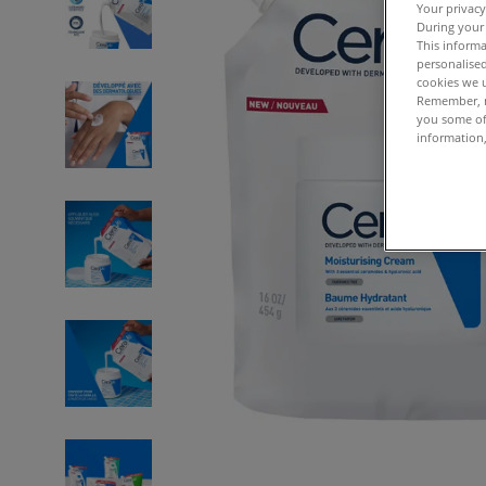
Your privacy
During your 
This informa
personalised
cookies we u
Remember, n
you some of
information,