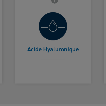
Aide à retenir
l'hydratation
Card Frontside
C
naturelle de
Acide Hyaluronique
la peau.