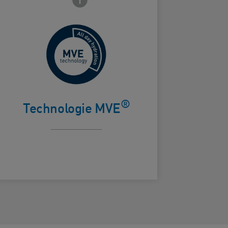
Pour une
hydratation
ard Frontside
continue et
®
contrôlée
Technologie MVE