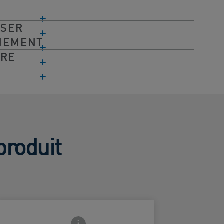
ISER
NNEMENT
ORE
produit
Frontside Info icon