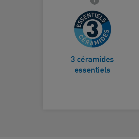
Restaure la
barrière
Card Frontside
cutanée.
3 céramides
essentiels