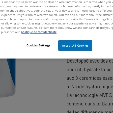
 is important to us so we want to be clear on what information is collected when you vis
visit, we may need to retrieve and/or store your browser information, mostly in the fo
SANS PARFUM,
tion might be about you, your choices, or your device and is mostly used to offer you
 experience. It’s your choice what we collect. You can find out more about the different
se and how to opt-in to these specific categories by clicking the ‘Cookies Settings’ link
Baume Hydratan
ot allowing some cookies might negatively impact your experience as we might not be 
 our services and/or features. To learn more about how we and our partners use your 
Sèches à très S
 please see our
politique de confidentialité
Nourrit, hydrate la pe
Cookies Settings
Accept All Cookies
barrière cutanée. Visa
Développé avec des d
nourrit, hydrate la p
aux 3 céramides essen
à l'acide hyaluronique
La technologie MVE®, 
contenu dans le Baume
de les diffuser de ma