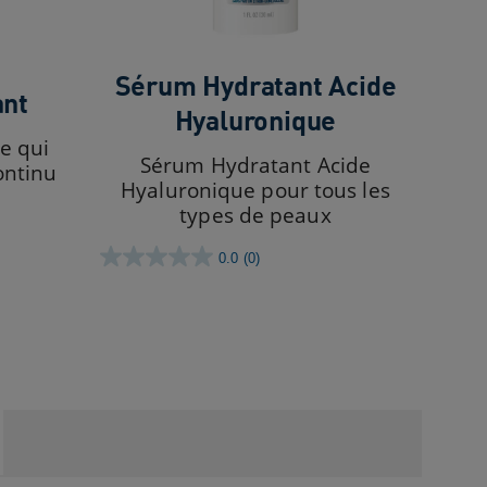
Sérum Hydratant Acide
ant
Hyaluronique
he qui
Sérum Hydratant Acide
ontinu
Hyaluronique pour tous les
types de peaux
0.0
(0)
0.0
sur
5
étoiles.