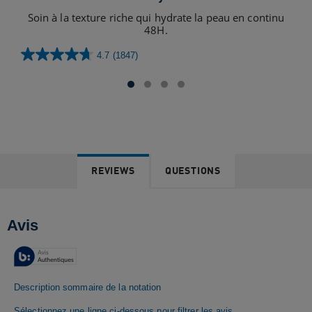
Soin à la texture riche qui hydrate la peau en continu
S
48H.
4.7
(1847)
4.7
sur
5
étoiles.
1847
avis
REVIEWS
QUESTIONS