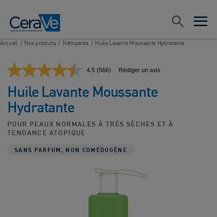
Main Navigation
Rechercher
open sea
open 
Accueil
/
Nos produits
/
Nettoyants
/
Huile Lavante Moussante Hydratante
4.5
(566)
Rédiger un avis
Lire
566
Huile Lavante Moussante
avis.
Lien
Hydratante
sur
la
même
POUR PEAUX NORMALES À TRÈS SÈCHES ET À
page.
TENDANCE ATOPIQUE
SANS PARFUM, NON COMÉDOGÈNE