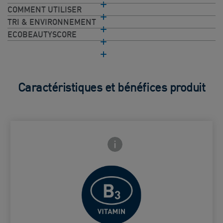
COMMENT UTILISER
TRI & ENVIRONNEMENT
ECOBEAUTYSCORE
Caractéristiques et bénéfices produit
Frontside Info icon
 Close icon
Aide à apaiser la peau.
Card Frontside