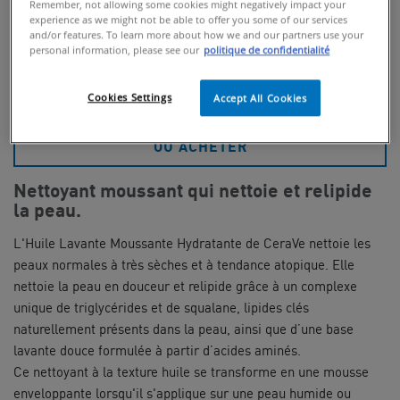
Remember, not allowing some cookies might negatively impact your
experience as we might not be able to offer you some of our services
and/or features. To learn more about how we and our partners use your
personal information, please see our
politique de confidentialité
ACHETER
Cookies Settings
Accept All Cookies
OÙ ACHETER
Nettoyant moussant qui nettoie et relipide
la peau.
L'Huile Lavante Moussante Hydratante de CeraVe nettoie les
peaux normales à très sèches et à tendance atopique. Elle
nettoie la peau en douceur et relipide grâce à un complexe
unique de triglycérides et de squalane, lipides clés
naturellement présents dans la peau, ainsi que d’une base
lavante douce formulée à partir d’acides aminés.
Ce nettoyant à la texture huile se transforme en une mousse
enveloppante lorsqu'il s'applique sur une peau humide ou