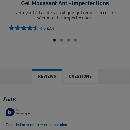
Gel Moussant Anti-Imperfections
Nettoyant à l'acide salicylique qui réduit l'excès de
Soi
sébum et les imperfections.
4.5
(254)
4.5
sur
5
étoiles.
254
avis
REVIEWS
QUESTIONS