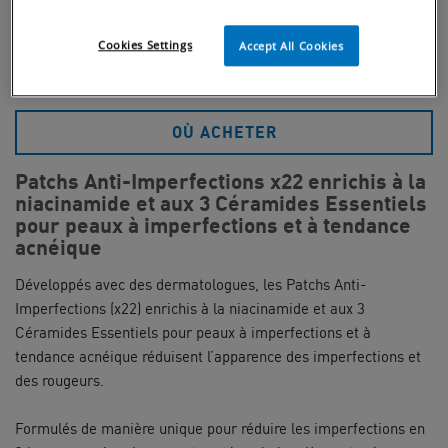
Cookies Settings
Accept All Cookies
ACHETER
OÙ ACHETER
Patchs Anti-Imperfections x22 enrichis à la
niacinamide et aux 3 Céramides Essentiels
pour peaux à imperfections et à tendance
acnéique
Développés avec des dermatologues, les Patchs Anti-
Imperfections (x22) enrichis à la niacinamide et aux 3
Céramides Essentiels pour peaux à imperfections et à
tendance acnéique réduisent l’apparence des imperfections et
des rougeurs.
Formulés de manière unique pour réduire les imperfections en