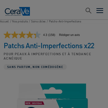
Main Navigation
Rechercher
open sea
open 
Accueil
/
Nos produits
/
Soins cibles
/
Patchs-Anti-Imperfections
4.3
(158)
Rédiger un avis
Lire
158
Patchs Anti-Imperfections x22
avis.
Lien
sur
POUR PEAUX À IMPERFECTIONS ET À TENDANCE
la
ACNÉIQUE
même
page.
SANS PARFUM, NON COMÉDOGÈNE