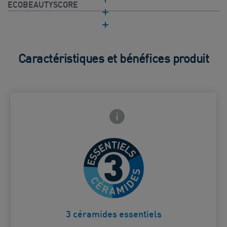
ECOBEAUTYSCORE
Caractéristiques et bénéfices produit
Frontside Info icon
 Close icon
Restaure la barrière cutanée.
Card Frontside
3 céramides essentiels