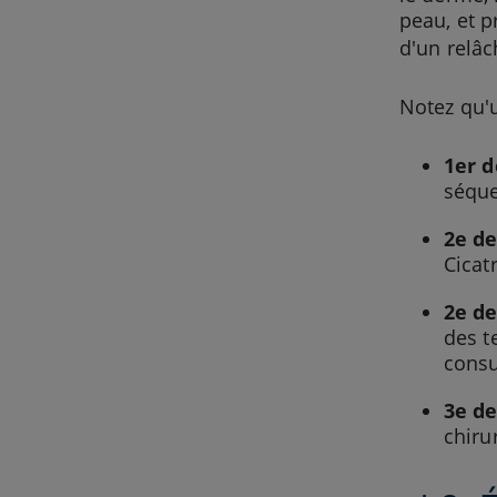
peau, et p
d'un relâc
Notez qu'u
1er d
séque
2e de
Cicat
2e d
des t
consu
3e d
chiru