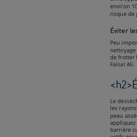
environ 10
risque de
Éviter l
Peu import
nettoyage
de frotter 
Faisal Ali.
<h2>É
Le dessèch
les rayons
peau asséc
appliquez
barrière c
actifs pou