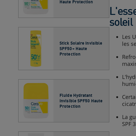
Haute Protection
L'ess
soleil
Les U
les s
Stick Solaire Invisible
SPF50+ Haute
Protection
Refro
maxi
L'hyd
humid
Fluide Hydratant
Certa
Invisible SPF50 Haute
cicat
Protection
La gu
SPF 3