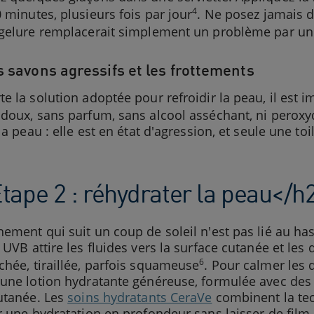
4
 minutes, plusieurs fois par jour
. Ne posez jamais d
 gelure remplacerait simplement un problème par un
es savons agressifs et les frottements
e la solution adoptée pour refroidir la peau, il est i
 doux, sans parfum, sans alcool asséchant, ni perox
la peau : elle est en état d'agression, et seule une toi
tape 2 : réhydrater la peau</h
ement qui suit un coup de soleil n'est pas lié au has
 UVB attire les fluides vers la surface cutanée et les 
6
hée, tiraillée, parfois squameuse
. Pour calmer les 
 une lotion hydratante généreuse, formulée avec de
utanée. Les
soins hydratants CeraVe
combinent la tec
r une hydratation en profondeur sans laisser de film g