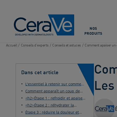
Main Navigation
NOS
PRODUITS
Accueil
/
Conseils d'experts
/
Conseils et astuces
/
Comment apaiser un co
Com
Dans cet article
Les 
L'essentiel à retenir sur comment
apaiser un coup ...
Comment apparaît un coup de
soleil ?
<h2>Étape 1 : refroidir et apaiser
la peau</h2>
<h2>Étape 2 : réhydrater la
peau</h2>
Étape 3 : réduire la douleur et