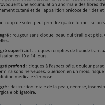
rovoquent une accumulation anormale des fibres d'éla
hement cutané et de l'apparition précoce de rides et
n coup de soleil peut prendre quatre formes selon sa
egré
: rougeur sans cloque, peau qui tiraille et pèle.
lles.
gré superficiel
: cloques remplies de liquide transpa
risation en 10 à 14 jours.
egré profond
: cloques à l'aspect pâle, douleur parad
erminaisons nerveuses. Guérison en un mois, risque de
ltation médicale s'impose.
egré
: destruction totale de la peau, nécrose, insensi
rgicale obligatoire.