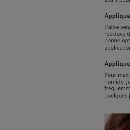
Applique
L'aloe ver
retrouve d
bonne opti
applicatio
Applique
Pour maxim
humide, j
fréquemme
quelques 