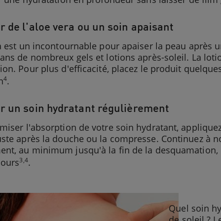
r de l'aloe vera ou un soin apaisant
a est un incontournable pour apaiser la peau après u
ans de nombreux gels et lotions après-soleil. La lot
on. Pour plus d'efficacité, placez le produit quelque
4
n
.
r un soin hydratant régulièrement
iser l'absorption de votre soin hydratant, applique
uste après la douche ou la compresse. Continuez à n
nt, au minimum jusqu'à la fin de la desquamation, 
3,4
jours
.
Quel soin hy
de soleil ? 