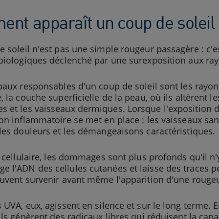
nt apparaît un coup de soleil
 soleil n'est pas une simple rougeur passagère : c'e
biologiques déclenché par une surexposition aux rayo
paux responsables d'un coup de soleil sont les rayon
, la couche superficielle de la peau, où ils altèrent l
 et les vaisseaux dermiques. Lorsque l'exposition d
on inflammatoire se met en place : les vaisseaux san
les douleurs et les démangeaisons caractéristiques.
e cellulaire, les dommages sont plus profonds qu'il n'
 l'ADN des cellules cutanées et laisse des traces p
uvent survenir avant même l'apparition d'une rougeur
 UVA, eux, agissent en silence et sur le long terme
ils génèrent des radicaux libres qui réduisent la capa