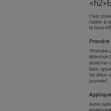
<h2>Ét
C'est sûre
l'aider à 
le faire e
Prendre 
"Prendre u
Attention 
assécher d
bain, ajou
les deux c
4
journée
.
Applique
Autre opti
enveloppe