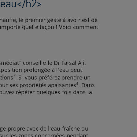
 peau</h2>
hauffe, le premier geste à avoir est de
n'importe quelle façon ! Voici comment
diat" conseille le Dr Faisal Ali.
xposition prolongée à l'eau peut
3
ations
. Si vous préférez prendre un
4
our ses propriétés apaisantes
. Dans
pouvez répéter quelques fois dans la
ge propre avec de l'eau fraîche ou
 sur les zones concernées pendant