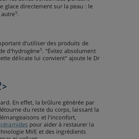
e glace directement sur la peau : le
5
 autre
.
mportant d'utiliser des produits de
5
yde d'hydrogène
. "Évitez absolument
lette délicate lui convient" ajoute le Dr
2>
ard. En effet, la brûlure générée par
détourne du reste du corps, laissant la
démangeaisons et l'inconfort,
s
céramides
pour aider à restaurer la
hnologie MVE et des ingrédients
ras ni collant.