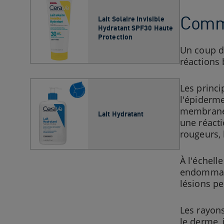
Comme
Lait Solaire Invisible
Hydratant SPF30 Haute
Protection
Un coup de
réactions 
Les princi
l'épiderme
membranes
Lait Hydratant
une réacti
rougeurs, 
À l'échell
endommage
lésions pe
Les rayons
le derme, 