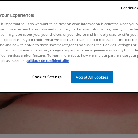
Continue 
soleil peut arriver à tout le monde : la peau tiraille, roug
Your Experience!
on aux UV : les UVB pour les brûlures immédiates, les UV
tapes, découvrez comment soulager votre peau sous les cons
 is important to us so we want to be clear on what information is collected when you vis
visit, we may need to retrieve and/or store your browser information, mostly in the fo
tion might be about you, your choices, or your device and is mostly used to offer you
 experience. It’s your choice what we collect. You can find out more about the different
se and how to opt-in to these specific categories by clicking the ‘Cookies Settings’ link
ot allowing some cookies might negatively impact your experience as we might not be 
 our services and/or features. To learn more about how we and our partners use your 
 please see our
politique de confidentialité
Cookies Settings
Accept All Cookies