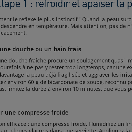
ape 1 : refroidir et apaiser la
ment le réflexe le plus instinctif ! Quand la peau surc
redescendre en température. Mais attention, pas de 
fficacement.
une douche ou un bain frais
ne douche fraîche procure un soulagement quasi immé
toutefois à ne pas y rester trop longtemps, car une e
avantage la peau déjà fragilisée et aggraver les irrit
tez environ 60 g de bicarbonate de soude, reconnu p
as, limitez la durée à environ 10 minutes, que vous 
r une compresse froide
on efficace : une compresse froide. Humidifiez un lin
z quelques glaçons dans une serviette. Appliquez-la