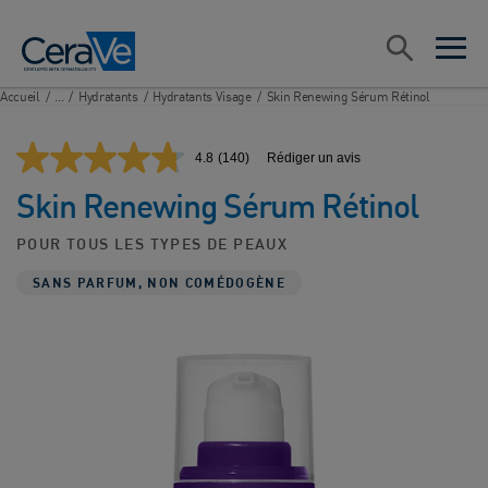
Main Navigation
Rechercher
open sea
open 
Accueil
/
...
/
Hydratants
/
Hydratants Visage
/
Skin Renewing Sérum Rétinol
4.8
(140)
Rédiger un avis
Lire
140
Skin Renewing Sérum Rétinol
avis.
Lien
sur
POUR TOUS LES TYPES DE PEAUX
la
même
SANS PARFUM, NON COMÉDOGÈNE
page.