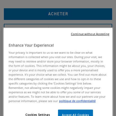
ACHETER
OÙ ACHETER
Continue without Accepting
Skin Renewing Sérum Rétinol Visage Tous
Enhance Your Experience!
Types De Peaux
Your privacy is important to us so we want to be clear on what
information is collected when you visit our sites. During your visit, we
Le Skin Renewing Sérum Rétinol CeraVe est un sérum anti-âge
may need to retrieve and/or store your browser information, mostly in
visage et cou formulé avec du rétinol encapsulé, pour une
the form of cookies. This information might be about you, your choices,
efficacité optimale sans irriter. Enrichi en
3 Céramides
or your device and is mostly used to offer you a more personalised
experience. It’s your choice what we collect. You can find out more about
essentiels
et en
acide hyaluronique
, il atténue l'apparence des
the different categories of cookies we use and how to opt-in to these
rides et des ridules, unifie le teint, réduit visiblement les taches
specific categories by clicking the ‘Cookies Settings’ link below.
Remember, not allowing some cookies might negatively impact your
pigmentaires et affine le grain de peau.
experience as we might not be able to offer you some of our services
and/or features. To learn more about how we and our partners use your
INGRÉDIENTS
personal information, please see our
politique de confidentialité
BÉNÉFICES
COMMENT UTILISER
Cookies Settings
Accept All Cookies